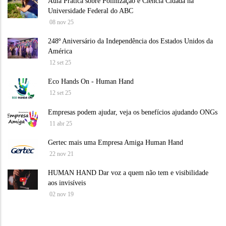
Aula Prática sobre Polinização e Ciência Cidadã na
Universidade Federal do ABC
08 nov 25
248º Aniversário da Independência dos Estados Unidos da
América
12 set 25
Eco Hands On - Human Hand
12 set 25
Empresas podem ajudar, veja os benefícios ajudando ONGs
11 abr 25
Gertec mais uma Empresa Amiga Human Hand
22 nov 21
HUMAN HAND Dar voz a quem não tem e visibilidade
aos invisíveis
02 nov 19