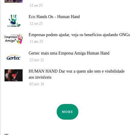
12 set 25
Eco Hands On - Human Hand
12 set 25
Empresas podem ajudar, veja os benefícios ajudando ONGs
11 abr 25
Gertec mais uma Empresa Amiga Human Hand
22 nov 21
HUMAN HAND Dar voz a quem não tem e visibilidade
aos invisíveis
02 nov 19
MORE