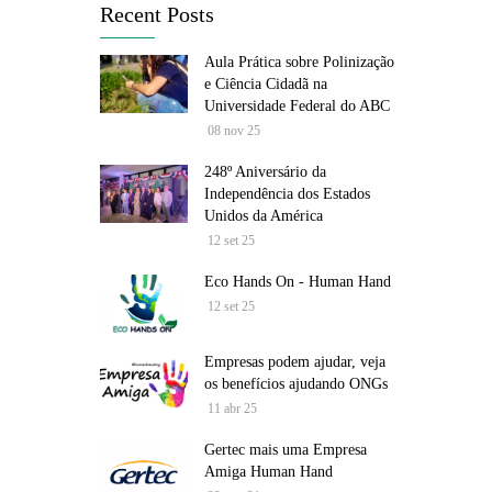
Recent Posts
Aula Prática sobre Polinização
e Ciência Cidadã na
Universidade Federal do ABC
08 nov 25
248º Aniversário da
Independência dos Estados
Unidos da América
12 set 25
Eco Hands On - Human Hand
12 set 25
Empresas podem ajudar, veja
os benefícios ajudando ONGs
11 abr 25
Gertec mais uma Empresa
Amiga Human Hand