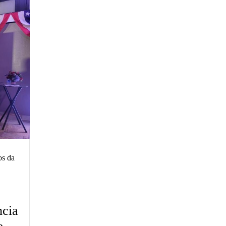
os da
ncia