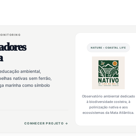
 MONITORING
zadores
NATURE • COASTAL LIFE
a
 educação ambiental,
elhas nativas sem ferrão,
uga marinha como símbolo
Observatório ambiental dedicado
à biodiversidade costeira, à
polinização nativa e aos
ecossistemas da Mata Atlântica.
CONHECER PROJETO →