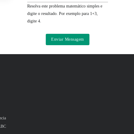
Resolva este problema matemático simples e
digite o resultado. Por exemplo para 1+3,
digite 4.
ncia
 ABC