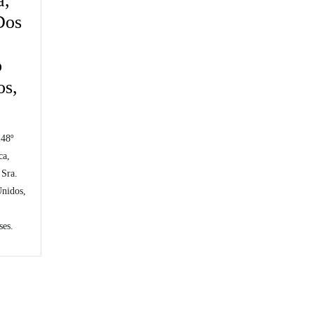
a,
Dos
o
os,
248º
ca,
 Sra.
Unidos,
ses.