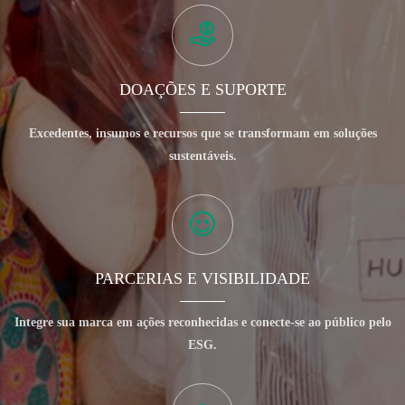
DOAÇÕES E SUPORTE
Excedentes, insumos e recursos que se transformam em soluções
sustentáveis.
PARCERIAS E VISIBILIDADE
Integre sua marca em ações reconhecidas e conecte-se ao público pelo
ESG.