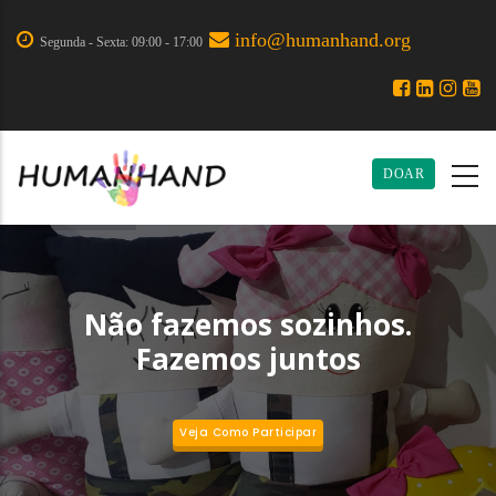
Pular
‌info@humanhand.org‌
para
Segunda - Sexta: 09:00 - 17:00
o
conteúdo
principal
DOAR
Não fazemos sozinhos.
Fazemos juntos
Veja Como Participar